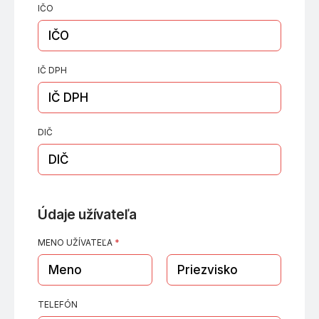
IČO
Prihlasovacie údaje
E-MAIL
*
IČ DPH
HESLO
*
DIČ
Údaje užívateľa
REGISTROVAŤ
MENO UŽÍVATEĽA
*
TELEFÓN