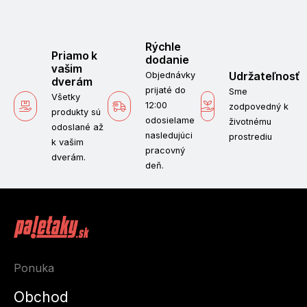
Rýchle
Priamo k
dodanie
vašim
Udržateľnosť
Objednávky
dverám
prijaté do
Sme
Všetky
12:00
zodpovedný k
produkty sú
odosielame
životnému
odoslané až
nasledujúci
prostrediu
k vašim
pracovný
dverám.
deň.
Ponuka
Obchod