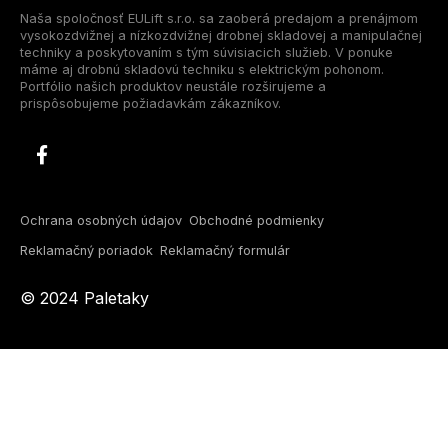
Naša spoločnosť EULift s.r.o. sa zaoberá predajom a prenájmom
vysokozdvižnej a nízkozdvižnej drobnej skladovej a manipulačnej
techniky a poskytovaním s tým súvisiacich služieb. V ponuke
máme aj drobnú skladovú techniku s elektrickým pohonom.
Portfólio našich produktov neustále rozširujeme a
prispôsobujeme požiadavkám zákazníkov.
Ochrana osobných údajov
Obchodné podmienky
Reklamačný poriadok
Reklamačný formulár
© 2024 Paletaky