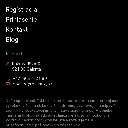
Registrácia
Prihlásenie
Kontakt
Blog
Kontakt
Ružová 192/60
924 00 Galanta
+421 905 473 999
obchod@paletaky.sk
Naša spoločnosť EULift s.r.o. sa zaoberá predajom a prenájmom
vysokozdvižnej a nízkozdvižnej drobnej skladovej a manipulačnej
techniky a poskytovaním s tým súvisiacich služieb. V ponuke
máme aj drobnú skladovú techniku s elektrickým pohonom.
Portfólio našich produktov neustále rozširujeme a
prispôsobujeme požiadavkám zákazníkov.