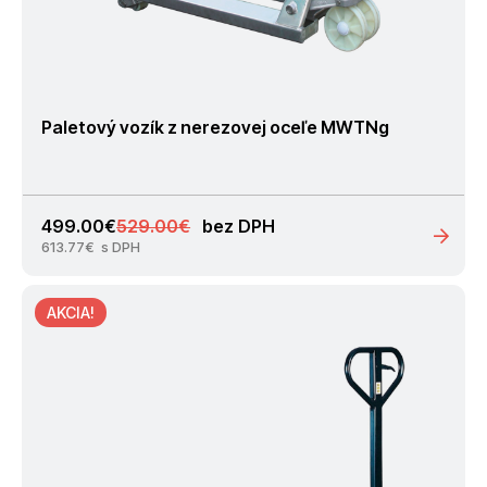
Paletový vozík z nerezovej oceľe MWTNg
Pôvodná
Aktuálna
499.00
€
529.00
€
bez DPH
cena
cena
613.77
€
s DPH
bola:
je:
529.00€.
499.00€.
AKCIA!