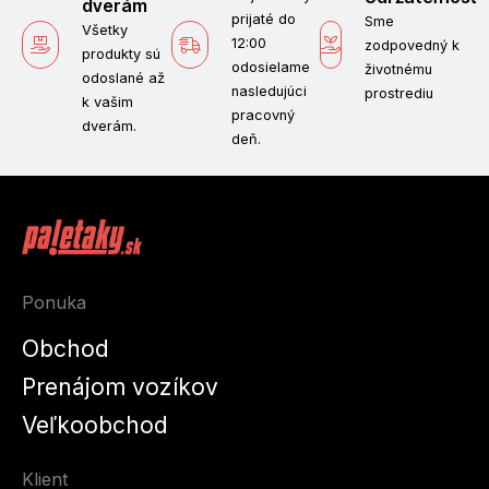
dverám
prijaté do
Sme
Všetky
12:00
zodpovedný k
produkty sú
odosielame
životnému
odoslané až
nasledujúci
prostrediu
k vašim
pracovný
dverám.
deň.
Ponuka
Obchod
Prenájom vozíkov
Veľkoobchod
Klient