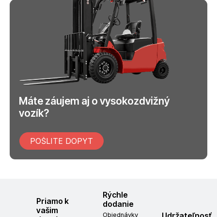
Máte záujem aj o vysokozdvižný
vozík?
POŠLITE DOPYT
Rýchle
Priamo k
dodanie
vašim
Udržateľnosť
Objednávky